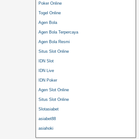
Poker Online
Togel Online
Agen Bola
Agen Bola Terpercaya
Agen Bola Resmi
Situs Slot Online
IDN Slot
IDN Live
IDN Poker
Agen Slot Online
Situs Slot Online
Slotasiabet
asiabet88
asiahoki