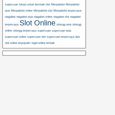
supercuan
lokasi untuk bermain slot
Merpatislot
Merpatislot
asia
Merpatislot online
Merpatislot slot
Merpatislot terpercaya
niagabet
niagabet asia
niagabet online
niagabet slot
niagabet
Slot Online
terpercaya
slotsgg asia
slotsgg
online
slotsgg terpercaya
supercuan
supercuan asia
supercuan online
supercuan slot
supercuan terpercaya
tipe
slot online terpopuler
togel online terbaik