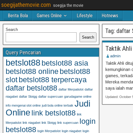
soegijathemovie.com
soegija the movie
Berita Bola
Games Online
Lifestyle
Hotnews
Search
Tag:
daftar 
Search
Taktik Ahl
Query Pencarian
admin
betslot88
betslot88 asia
Taktik Ahli di
kemungkinan d
betslot88 online
betslot88
games, terkad
slot
betslot88 terpercaya
Mereka mendap
daftar betslot88
saya ialah man
daftar Merpatislot
daftar
niagabet
daftar Slotgg
daftar supercuan
garudagame online
Updated: October 
Judi
info mengenai slot online
judi bola online terbaik
Online
link betslot88
link
login
Merpatislot
link niagabet
link Slotgg
link supercuan
betslot88
login Merpatislot
login niagabet
login