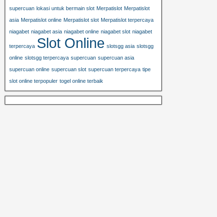
supercuan
lokasi untuk bermain slot
Merpatislot
Merpatislot
asia
Merpatislot online
Merpatislot slot
Merpatislot terpercaya
niagabet
niagabet asia
niagabet online
niagabet slot
niagabet
Slot Online
terpercaya
slotsgg asia
slotsgg
online
slotsgg terpercaya
supercuan
supercuan asia
supercuan online
supercuan slot
supercuan terpercaya
tipe
slot online terpopuler
togel online terbaik