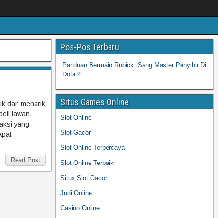
Pos-Pos Terbaru
Panduan Bermain Rubick: Sang Master Penyihir Di
Dota 2
Situs Games Online
ik dan menarik
ell lawan,
Slot Online
aksi yang
Slot Gacor
apat
Slot Online Terpercaya
Read Post
Slot Online Terbaik
Situs Slot Gacor
Judi Online
Casino Online