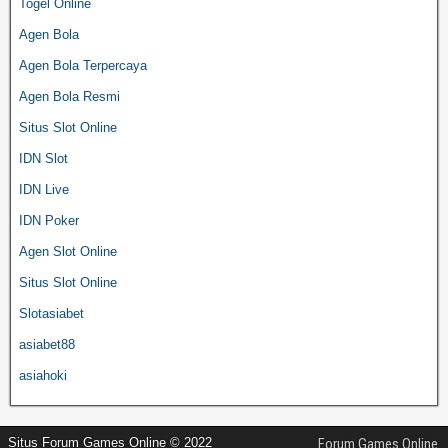
Togel Online
Agen Bola
Agen Bola Terpercaya
Agen Bola Resmi
Situs Slot Online
IDN Slot
IDN Live
IDN Poker
Agen Slot Online
Situs Slot Online
Slotasiabet
asiabet88
asiahoki
Situs Forum Games Online © 2022
Forum Games Online