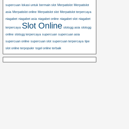
supercuan
lokasi untuk bermain slot
Merpatislot
Merpatislot
asia
Merpatislot online
Merpatislot slot
Merpatislot terpercaya
niagabet
niagabet asia
niagabet online
niagabet slot
niagabet
Slot Online
terpercaya
slotsgg asia
slotsgg
online
slotsgg terpercaya
supercuan
supercuan asia
supercuan online
supercuan slot
supercuan terpercaya
tipe
slot online terpopuler
togel online terbaik