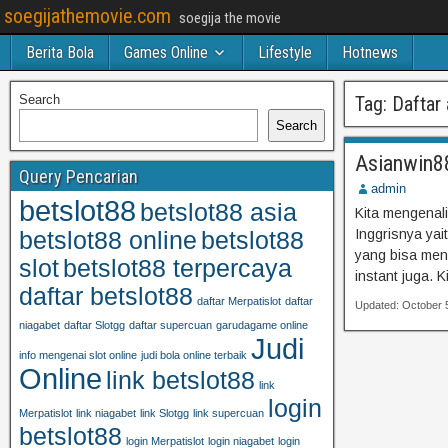
soegijathemovie.com
soegija the movie
Berita Bola
Games Online
Lifestyle
Hotnews
Search
Tag:
Daftar
Search
Asianwin88
Query Pencarian
admin
betslot88
betslot88 asia
Kita mengenali
Inggrisnya yai
betslot88 online
betslot88
yang bisa men
slot
betslot88 terpercaya
instant juga. 
daftar betslot88
daftar Merpatislot
daftar
Updated: October 
niagabet
daftar Slotgg
daftar supercuan
garudagame online
Judi
info mengenai slot online
judi bola online terbaik
Online
link betslot88
link
login
Merpatislot
link niagabet
link Slotgg
link supercuan
betslot88
login Merpatislot
login niagabet
login