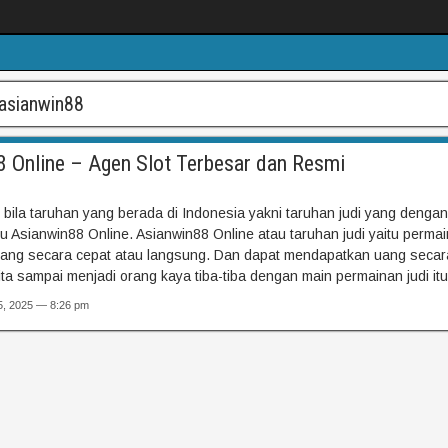
 asianwin88
 Online – Agen Slot Terbesar dan Resmi
 bila taruhan yang berada di Indonesia yakni taruhan judi yang denga
tu Asianwin88 Online. Asianwin88 Online atau taruhan judi yaitu permai
ang secara cepat atau langsung. Dan dapat mendapatkan uang secar
Kita sampai menjadi orang kaya tiba-tiba dengan main permainan judi itu
5, 2025 — 8:26 pm