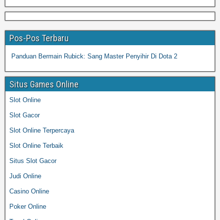
Pos-Pos Terbaru
Panduan Bermain Rubick: Sang Master Penyihir Di Dota 2
Situs Games Online
Slot Online
Slot Gacor
Slot Online Terpercaya
Slot Online Terbaik
Situs Slot Gacor
Judi Online
Casino Online
Poker Online