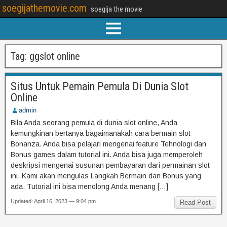
soegijathemovie.com
soegija the movie
Tag:
ggslot online
Situs Untuk Pemain Pemula Di Dunia Slot
Online
admin
Bila Anda seorang pemula di dunia slot online, Anda
kemungkinan bertanya bagaimanakah cara bermain slot
Bonanza. Anda bisa pelajari mengenai feature Tehnologi dan
Bonus games dalam tutorial ini. Anda bisa juga memperoleh
deskripsi mengenai susunan pembayaran dari permainan slot
ini. Kami akan mengulas Langkah Bermain dan Bonus yang
ada. Tutorial ini bisa menolong Anda menang […]
Updated: April 16, 2023 — 9:04 pm
Read Post