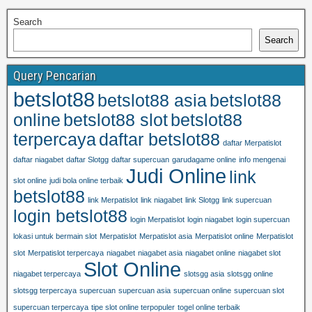
Search
Search
Query Pencarian
betslot88
betslot88 asia
betslot88
online
betslot88 slot
betslot88
terpercaya
daftar betslot88
daftar Merpatislot
daftar niagabet
daftar Slotgg
daftar supercuan
garudagame online
info mengenai
Judi Online
link
slot online
judi bola online terbaik
betslot88
link Merpatislot
link niagabet
link Slotgg
link supercuan
login betslot88
login Merpatislot
login niagabet
login supercuan
lokasi untuk bermain slot
Merpatislot
Merpatislot asia
Merpatislot online
Merpatislot
slot
Merpatislot terpercaya
niagabet
niagabet asia
niagabet online
niagabet slot
Slot Online
niagabet terpercaya
slotsgg asia
slotsgg online
slotsgg terpercaya
supercuan
supercuan asia
supercuan online
supercuan slot
supercuan terpercaya
tipe slot online terpopuler
togel online terbaik