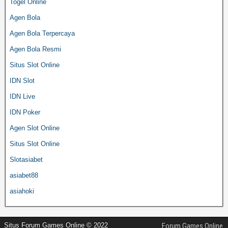
Togel Online
Agen Bola
Agen Bola Terpercaya
Agen Bola Resmi
Situs Slot Online
IDN Slot
IDN Live
IDN Poker
Agen Slot Online
Situs Slot Online
Slotasiabet
asiabet88
asiahoki
Situs Forum Games Online © 2022
Forum Games Online