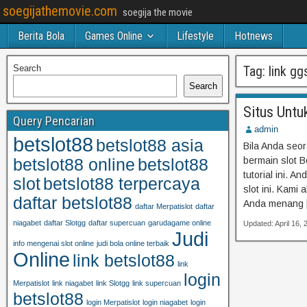
soegijathemovie.com
soegija the movie
Berita Bola
Games Online
Lifestyle
Hotnews
Search
Tag:
link gg
Search
Situs Untu
Query Pencarian
admin
betslot88
betslot88 asia
Bila Anda seo
bermain slot 
betslot88 online
betslot88
tutorial ini.
slot
betslot88 terpercaya
slot ini. Kami
daftar betslot88
Anda menang 
daftar Merpatislot
daftar
niagabet
daftar Slotgg
daftar supercuan
garudagame online
Updated: April 16,
Judi
info mengenai slot online
judi bola online terbaik
Online
link betslot88
link
login
Merpatislot
link niagabet
link Slotgg
link supercuan
betslot88
login Merpatislot
login niagabet
login