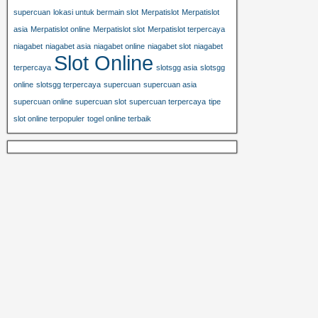
supercuan
lokasi untuk bermain slot
Merpatislot
Merpatislot
asia
Merpatislot online
Merpatislot slot
Merpatislot terpercaya
niagabet
niagabet asia
niagabet online
niagabet slot
niagabet
Slot Online
terpercaya
slotsgg asia
slotsgg
online
slotsgg terpercaya
supercuan
supercuan asia
supercuan online
supercuan slot
supercuan terpercaya
tipe
slot online terpopuler
togel online terbaik