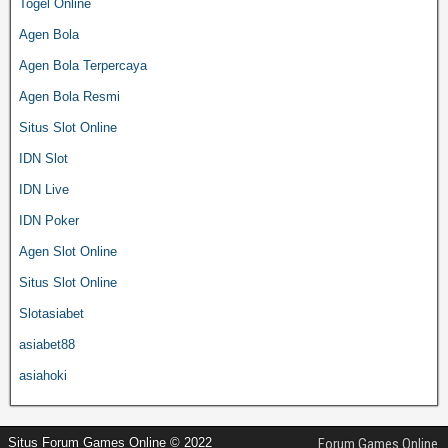
Togel Online
Agen Bola
Agen Bola Terpercaya
Agen Bola Resmi
Situs Slot Online
IDN Slot
IDN Live
IDN Poker
Agen Slot Online
Situs Slot Online
Slotasiabet
asiabet88
asiahoki
Situs Forum Games Online © 2022
Forum Games Online