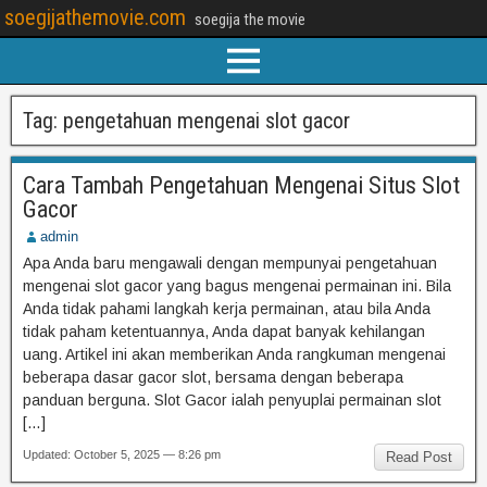
soegijathemovie.com
soegija the movie
Tag:
pengetahuan mengenai slot gacor
Cara Tambah Pengetahuan Mengenai Situs Slot
Gacor
admin
Apa Anda baru mengawali dengan mempunyai pengetahuan
mengenai slot gacor yang bagus mengenai permainan ini. Bila
Anda tidak pahami langkah kerja permainan, atau bila Anda
tidak paham ketentuannya, Anda dapat banyak kehilangan
uang. Artikel ini akan memberikan Anda rangkuman mengenai
beberapa dasar gacor slot, bersama dengan beberapa
panduan berguna. Slot Gacor ialah penyuplai permainan slot
[…]
Updated: October 5, 2025 — 8:26 pm
Read Post