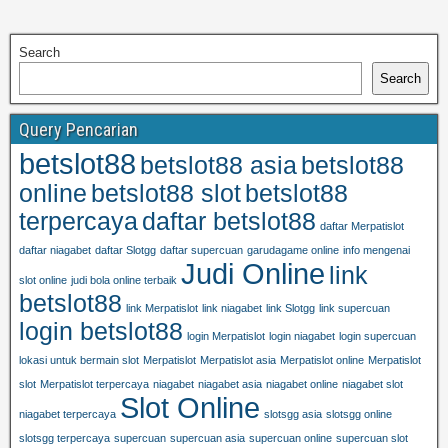
Search
Search
Query Pencarian
betslot88
betslot88 asia
betslot88
online
betslot88 slot
betslot88
terpercaya
daftar betslot88
daftar Merpatislot
daftar niagabet
daftar Slotgg
daftar supercuan
garudagame online
info mengenai
Judi Online
link
slot online
judi bola online terbaik
betslot88
link Merpatislot
link niagabet
link Slotgg
link supercuan
login betslot88
login Merpatislot
login niagabet
login supercuan
lokasi untuk bermain slot
Merpatislot
Merpatislot asia
Merpatislot online
Merpatislot
slot
Merpatislot terpercaya
niagabet
niagabet asia
niagabet online
niagabet slot
Slot Online
niagabet terpercaya
slotsgg asia
slotsgg online
slotsgg terpercaya
supercuan
supercuan asia
supercuan online
supercuan slot