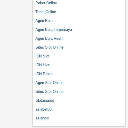
Poker Online
Togel Online
Agen Bola
Agen Bola Terpercaya
Agen Bola Resmi
Situs Slot Online
IDN Slot
IDN Live
IDN Poker
Agen Slot Online
Situs Slot Online
Slotasiabet
asiabet88
asiahoki