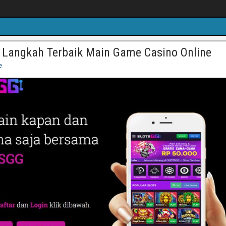
 Langkah Terbaik Main Game Casino Online
e