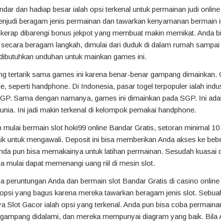
dar dan hadiap besar ialah opsi terkenal untuk permainan judi onlin
enjudi beragam jenis permainan dan tawarkan kenyamanan bermain i
 kerap dibarengi bonus jekpot yang membuat makin memikat. Anda b
secara beragam langkah, dimulai dari duduk di dalam rumah sampai m
 dibutuhkan unduhan untuk mainkan games ini.
g tertarik sama games ini karena benar-benar gampang dimainkan. 
ile, seperti handphone. Di Indonesia, pasar togel terpopuler ialah indus
GP. Sama dengan namanya, games ini dimainkan pada SGP. Ini ada
dunia. Ini jadi makin terkenal di kelompok pemakai handphone.
n mulai bermain slot hoki99 online Bandar Gratis, setoran minimal 10 
aik untuk mengawali. Deposit ini bisa memberikan Anda akses ke beb
 Anda pun bisa memakainya untuk latihan permainan. Sesudah kuasai 
 mulai dapat memenangi uang riil di mesin slot.
a peruntungan Anda dan bermain slot Bandar Gratis di casino online 
ah opsi yang bagus karena mereka tawarkan beragam jenis slot. Sebu
a Slot Gacor ialah opsi yang terkenal. Anda pun bisa coba permainan
 gampang didalami, dan mereka mempunyai diagram yang baik. Bila 