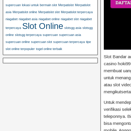
supercuan
lokasi untuk bermain slot
Merpatislot
Merpatislot
asia
Merpatislot online
Merpatislot slot
Merpatislot terpercaya
niagabet
niagabet asia
niagabet online
niagabet slot
niagabet
Slot Online
terpercaya
slotsgg asia
slotsgg
online
slotsgg terpercaya
supercuan
supercuan asia
supercuan online
supercuan slot
supercuan terpercaya
tipe
slot online terpopuler
togel online terbaik
Slot Bandar a
casino hoki99
membuat uang 
untuk menang.
atau slot vide
mengikutserta
Untuk mendepo
verifikasi se
teleponnya. B
bisa mengonta
mobile. Anggo