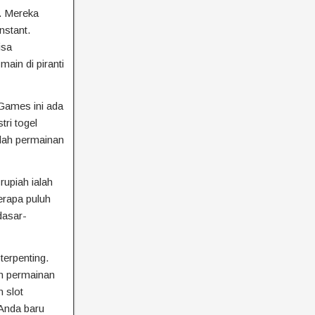
e. Mereka
nstant.
isa
ain di piranti
Games ini ada
tri togel
lah permainan
rupiah ialah
erapa puluh
dasar-
terpenting.
ah permainan
 slot
Anda baru