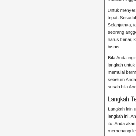
Untuk menyera
tepat. Sesuda
Selanjutnya, 
seorang anggot
harus benar, 
bisnis.
Bila Anda ing
langkah untuk
memulai bermai
sebelum Anda
susah bila An
Langkah Te
Langkah lain 
langkah ini, 
itu, Anda aka
memenangi leb